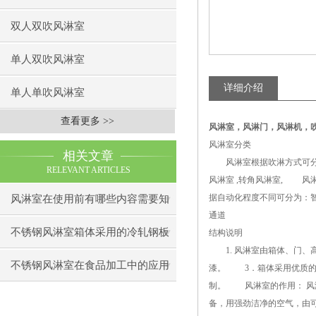
双人双吹风淋室
单人双吹风淋室
详细介绍
单人单吹风淋室
查看更多 >>
风淋室
，
风淋门，风淋机，
风淋室分类
相关文章
风淋室根据吹淋方式可分为
RELEVANT ARTICLES
风淋室 ,转角风淋室, 
据自动化程度不同可分为：
风淋室在使用前有哪些内容需要知
通道
道下呢
不锈钢风淋室箱体采用的冷轧钢板
结构说明
1. 风淋室由箱体、门、
制造
不锈钢风淋室在食品加工中的应用
漆。 3．箱体采用优质的
制。 风淋室的作用： 风
备，用强劲洁净的空气，由