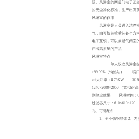
题。风淋室的两道门电子互
的无尘净化标准，生产出高
风淋室的作用
风淋室是人员进入洁净室无
气，由可旋转喷嘴从各个方
电子互锁，可以兼起气闸室
产出高质量的产品.
风淋室特点
单人双吹风淋室技术参数： 外
≥99.99%（钠焰法） 喷口
zui大功率：0.75KW 
1240×2000×2050 （
到除尘效果 风淋时间：0~99
过滤器尺寸：610×610×12
九、可选配件
1、全不锈钢箱体 2、内胆不