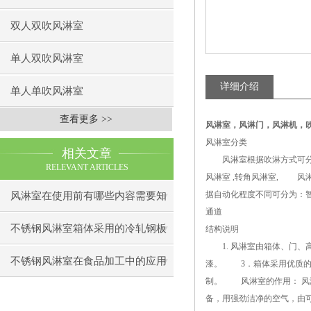
双人双吹风淋室
单人双吹风淋室
详细介绍
单人单吹风淋室
查看更多 >>
风淋室
，
风淋门，风淋机，
风淋室分类
相关文章
风淋室根据吹淋方式可分为
RELEVANT ARTICLES
风淋室 ,转角风淋室, 
据自动化程度不同可分为：
风淋室在使用前有哪些内容需要知
通道
道下呢
不锈钢风淋室箱体采用的冷轧钢板
结构说明
1. 风淋室由箱体、门、
制造
不锈钢风淋室在食品加工中的应用
漆。 3．箱体采用优质的
制。 风淋室的作用： 风
备，用强劲洁净的空气，由