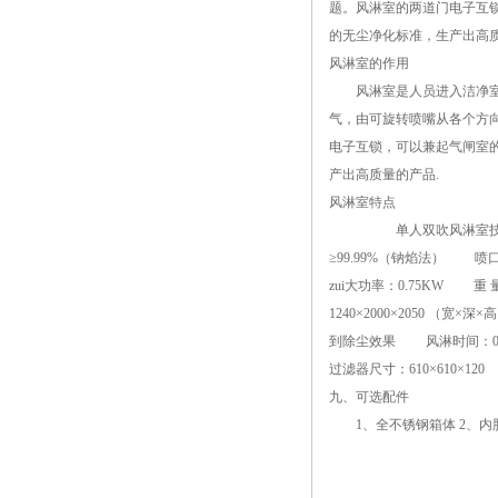
题。风淋室的两道门电子互
的无尘净化标准，生产出高
风淋室的作用
风淋室是人员进入洁净室无
气，由可旋转喷嘴从各个方
电子互锁，可以兼起气闸室
产出高质量的产品.
风淋室特点
单人双吹风淋室技术参数： 外
≥99.99%（钠焰法） 喷口
zui大功率：0.75KW 
1240×2000×2050 （
到除尘效果 风淋时间：0~99
过滤器尺寸：610×610×12
九、可选配件
1、全不锈钢箱体 2、内胆不