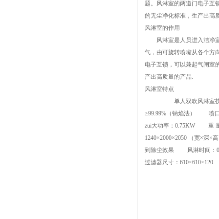
题。风淋室的两道门电子互
的无尘净化标准，生产出高
风淋室的作用
风淋室是人员进入洁净室无
气，由可旋转喷嘴从各个方
电子互锁，可以兼起气闸室
产出高质量的产品.
风淋室特点
单人双吹风淋室技术参数： 外
≥99.99%（钠焰法） 喷口
zui大功率：0.75KW 
1240×2000×2050 （
到除尘效果 风淋时间：0~99
过滤器尺寸：610×610×12