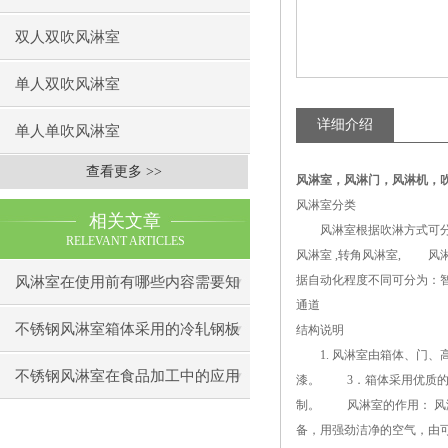
双人双吹风淋室
单人双吹风淋室
详细介绍
单人单吹风淋室
查看更多 >>
风淋室
，
风淋门，风淋机，
风淋室分类
相关文章
风淋室根据吹淋方式可分为
RELEVANT ARTICLES
风淋室 ,转角风淋室, 
据自动化程度不同可分为：
风淋室在使用前有哪些内容需要知
通道
道下呢
不锈钢风淋室箱体采用的冷轧钢板
结构说明
1. 风淋室由箱体、门、
制造
不锈钢风淋室在食品加工中的应用
漆。 3．箱体采用优质的
制。 风淋室的作用： 风
备，用强劲洁净的空气，由