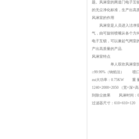
题。风淋室的两道门电子互
的无尘净化标准，生产出高
风淋室的作用
风淋室是人员进入洁净室无
气，由可旋转喷嘴从各个方
电子互锁，可以兼起气闸室
产出高质量的产品.
风淋室特点
单人双吹风淋室技术参数： 外
≥99.99%（钠焰法） 喷口
zui大功率：0.75KW 
1240×2000×2050 （
到除尘效果 风淋时间：0~99
过滤器尺寸：610×610×12