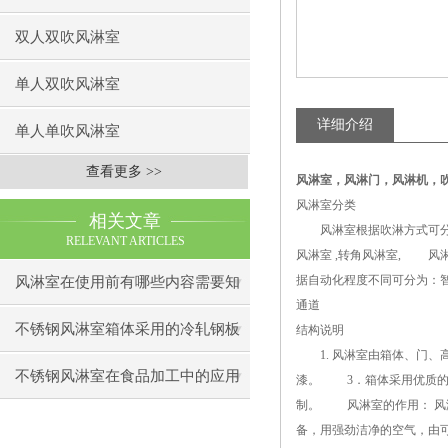
双人双吹风淋室
单人双吹风淋室
详细介绍
单人单吹风淋室
查看更多 >>
风淋室
，
风淋门，风淋机，
风淋室分类
相关文章
风淋室根据吹淋方式可分为
RELEVANT ARTICLES
风淋室 ,转角风淋室, 
据自动化程度不同可分为：
风淋室在使用前有哪些内容需要知
通道
道下呢
不锈钢风淋室箱体采用的冷轧钢板
结构说明
1. 风淋室由箱体、门、
制造
不锈钢风淋室在食品加工中的应用
漆。 3．箱体采用优质的
制。 风淋室的作用： 风
备，用强劲洁净的空气，由