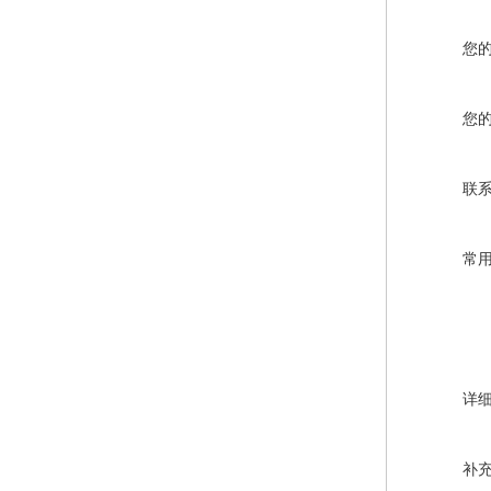
您
您
联
常
详
补