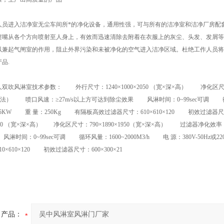
进入洁净室无尘车间所*的净化设备，通用性强，可与所有的洁净室和洁净厂房配套
喷嘴从各个方向喷射至人身上，有效而迅速清除去附着在衣服上的灰尘、头发、发屑等
以兼起气闸室的作用，阻止外界污染和未被净化的空气进入洁净区域。杜绝工作人员将
品.
技术参数： 外行尺寸：1240×1000×2050 （宽×深×高） 净化区尺寸：79
钠焰法） 喷口风速：≥27m/s以上方可达到除尘效果 风淋时间：0~99sec可调 循环风量
0.75KW 重 量：250Kg 有隔板高效过滤器尺寸：610×610×120 初效过
0×2050 （宽×深×高） 净化区尺寸：790×1890×1950（宽×深×高） 过滤器净化效
时间：0~99sec可调 循环风量：1600~2000M3/h 电 源：380V-50Hz或2
0×610×120 初效过滤器尺寸：600×300×21
产品：