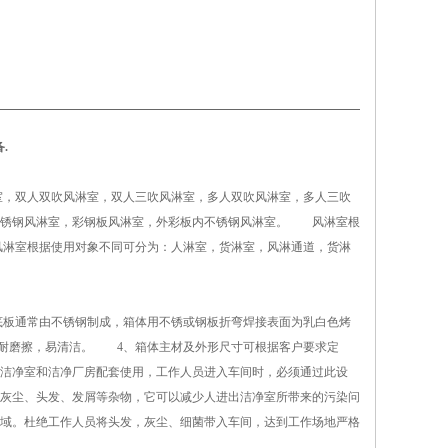
.
，双人双吹风淋室，双人三吹风淋室，多人双吹风淋室，多人三吹
不锈钢风淋室，彩钢板风淋室，外彩板内不锈钢风淋室。 风淋室根
淋室根据使用对象不同可分为：人淋室，货淋室，风淋通道，货淋
底板通常由不锈钢制成，箱体用不锈或钢板折弯焊接表面为乳白色烤
耐磨擦，易清洁。 4、箱体主材及外形尺寸可根据客户要求定
洁净室和洁净厂房配套使用，工作人员进入车间时，必须通过此设
灰尘、头发、发屑等杂物，它可以减少人进出洁净室所带来的污染问
域。杜绝工作人员将头发，灰尘、细菌带入车间，达到工作场地严格