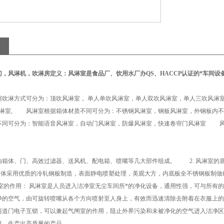
门，风淋机，吹淋房
定义
：
风淋室是食品厂、饮用水厂办QS、HACCP认证的*车间设备
淋方式可分为：顶吹风淋室， 单人单吹风淋室，单人双吹风淋室，单人三吹风淋室
角风淋室, 风淋室根据箱体材质不同可分为：不锈钢风淋室，钢板风淋室，外钢板内
不同可分为：智能语音风淋室，自动门风淋室，防爆风淋室，快速卷帘门风淋室 风
由箱体、门、高效过滤器、送风机、配电箱、喷嘴等几大部件组成。 2. 风淋室的
体采用优质的冷轧钢板制造，表面静电喷塑处理，美观大方，内底板全不锈钢板制做
的作用： 风淋室是人员进入洁净室无尘车间所*的净化设备，通用性强，可与所有的
净的空气，由可旋转喷嘴从各个方向喷射至人身上，有效而迅速清除去附着在衣服上的
两道门电子互锁，可以兼起气闸室的作用，阻止外界污染和未被净化的空气进入洁净区
准，生产出高质量的产品