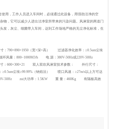
使用，工作人员进入车间时，必须通过此设备，用强劲洁净的空
杂物，它可以减少人进出洁净室所带来的污染问题。风淋室的两道门
头发，灰尘、细菌带入车间，达到工作场地严格的无尘净化标准，生
0×890×1950（宽×深×高） 过滤器净化效率：≥0.5um尘埃
：800~1000M3/h 电 源：380V-50Hz或220V-50Hz
滤器尺寸：600×300×21 双人双吹风淋室技术参数： 外行尺寸：
率：≥0.5um尘埃≥99.99%（钠焰法） 喷口风速：≥27m/s以上方可达
20V-50Hz zui大功率：1.5KW 重 量：460Kg 有隔板高效