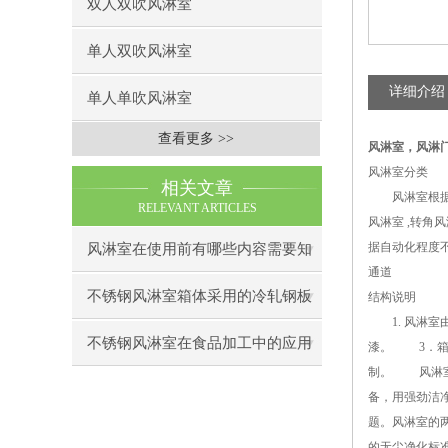
双人双吹风淋室
单人双吹风淋室
详细介绍
单人单吹风淋室
查看更多 >>
风淋室
，
风淋
风淋室分类
相关文章
风淋室根据吹
RELEVANT ARTICLES
风淋室 ,转
据自动化程度
风淋室在使用前有哪些内容需要知
通道
道下呢
不锈钢风淋室箱体采用的冷轧钢板
结构说明
1. 风淋室
制造
不锈钢风淋室在食品加工中的应用
漆。 3．箱
制。 风淋室
备，用强劲洁
题。风淋室的
的无尘净化标