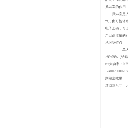
风淋室的作用
风淋室是人员
气，由可旋转
电子互锁，可
产出高质量的产
风淋室特点
单人双吹风淋室
≥99.99%（
zui大功率：
1240×200
到除尘效果 风淋
过滤器尺寸：61