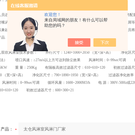
欢迎您！
进入洁净室无尘车间所*的净化设备，通用性强，可与所有的洁净室和洁净厂房配套
来自局域网的朋友！有什么可以帮
喷嘴从各个方向喷射至人身上，有效而迅速清除去附着在衣服上的灰尘、头发、发屑等
助您的吗？
以兼起气闸室的作用，阻止外界污染和未被净化的空气进入洁净区域。杜绝工作人员将
品.
技术参数： 外行尺寸：1240×1000×2050 （宽×深×高） 净化区尺寸：79
钠焰法） 喷口风速：≥27m/s以上方可达到除尘效果 风淋时间：0~99sec可调 循环风量
0.75KW 重 量：250Kg 有隔板高效过滤器尺寸：610×610×120 初效过
0×2050 （宽×深×高） 净化区尺寸：790×1890×1950（宽×深×高） 过滤器净化效
时间：0~99sec可调 循环风量：1600~2000M3/h 电 源：380V-50Hz或2
0×610×120 初效过滤器尺寸：600×300×21
产品：