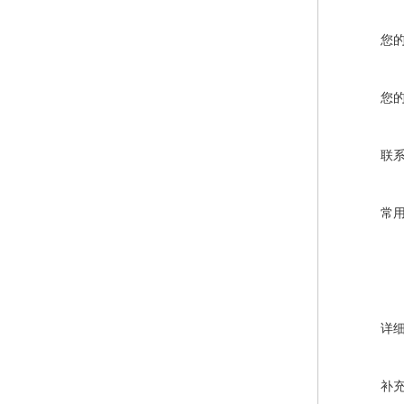
您
您
联
常
详
补