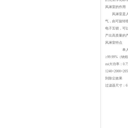
风淋室的作用
风淋室是人员
气，由可旋转
电子互锁，可
产出高质量的产
风淋室特点
单人双吹风淋室
≥99.99%（
zui大功率：
1240×200
到除尘效果 风淋
过滤器尺寸：61