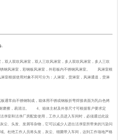
.
，双人双吹风淋室，双人三吹风淋室，多人双吹风淋室，多人三吹
不锈钢风淋室，彩钢板风淋室，外彩板内不锈钢风淋室。 风淋室根
淋室根据使用对象不同可分为：人淋室，货淋室，风淋通道，货淋
底板通常由不锈钢制成，箱体用不锈或钢板折弯焊接表面为乳白色烤
耐磨擦，易清洁。 4、箱体主材及外形尺寸可根据客户要求定
洁净室和洁净厂房配套使用，工作人员进入车间时，必须通过此设
灰尘、头发、发屑等杂物，它可以减少人进出洁净室所带来的污染问
域。杜绝工作人员将头发，灰尘、细菌带入车间，达到工作场地严格