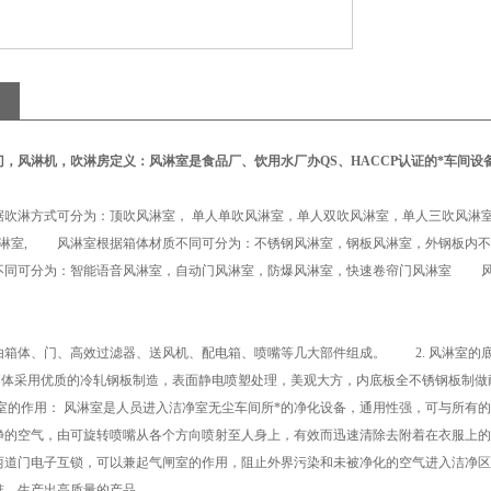
门，风淋机，吹淋房
定义
：
风淋室是食品厂、饮用水厂办QS、HACCP认证的*车间设备
淋方式可分为：顶吹风淋室， 单人单吹风淋室，单人双吹风淋室，单人三吹风淋室
角风淋室, 风淋室根据箱体材质不同可分为：不锈钢风淋室，钢板风淋室，外钢板内
不同可分为：智能语音风淋室，自动门风淋室，防爆风淋室，快速卷帘门风淋室 风
由箱体、门、高效过滤器、送风机、配电箱、喷嘴等几大部件组成。 2. 风淋室的
体采用优质的冷轧钢板制造，表面静电喷塑处理，美观大方，内底板全不锈钢板制做
的作用： 风淋室是人员进入洁净室无尘车间所*的净化设备，通用性强，可与所有的
净的空气，由可旋转喷嘴从各个方向喷射至人身上，有效而迅速清除去附着在衣服上的
两道门电子互锁，可以兼起气闸室的作用，阻止外界污染和未被净化的空气进入洁净区
准，生产出高质量的产品