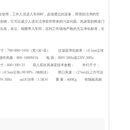
使用，工作人员进入车间时，必须通过此设备，用强劲洁净的空
杂物，它可以减少人进出洁净室所带来的污染问题。风淋室的两道门
头发，灰尘、细菌带入车间，达到工作场地严格的无尘净化标准，生
0×890×1950（宽×深×高） 过滤器净化效率：≥0.5um尘埃
：800~1000M3/h 电 源：380V-50Hz或220V-50Hz
滤器尺寸：600×300×21 双人双吹风淋室技术参数： 外行尺寸：
率：≥0.5um尘埃≥99.99%（钠焰法） 喷口风速：≥27m/s以上方可达
20V-50Hz zui大功率：1.5KW 重 量：460Kg 有隔板高效