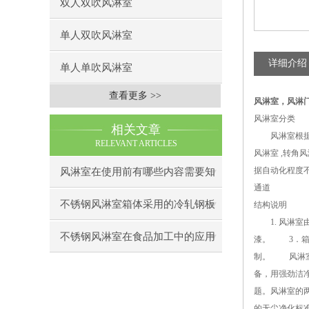
双人双吹风淋室
单人双吹风淋室
详细介绍
单人单吹风淋室
查看更多 >>
风淋室
，
风淋
风淋室分类
相关文章
风淋室根据吹
RELEVANT ARTICLES
风淋室 ,转
据自动化程度
风淋室在使用前有哪些内容需要知
通道
道下呢
不锈钢风淋室箱体采用的冷轧钢板
结构说明
1. 风淋室
制造
不锈钢风淋室在食品加工中的应用
漆。 3．箱
制。 风淋室
备，用强劲洁
题。风淋室的
的无尘净化标