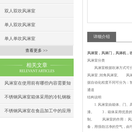
双人双吹风淋室
单人双吹风淋室
详细介绍
单人单吹风淋室
查看更多 >>
风淋室
，
风淋门，风淋机，
风淋室分类
相关文章
风淋室根据吹淋方式可分为
RELEVANT ARTICLES
风淋室 ,转角风淋室, 
据自动化程度不同可分为：
风淋室在使用前有哪些内容需要知
通道
道下呢
不锈钢风淋室箱体采用的冷轧钢板
结构说明
1. 风淋室由箱体、门、
制造
不锈钢风淋室在食品加工中的应用
漆。 3．箱体采用优质的
制。 风淋室的作用： 风
备，用强劲洁净的空气，由