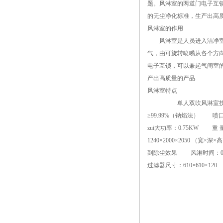
题。风淋室的两道门电子互
的无尘净化标准，生产出高
风淋室的作用
风淋室是人员进入洁净室无
气，由可旋转喷嘴从各个方
电子互锁，可以兼起气闸室
产出高质量的产品.
风淋室特点
单人双吹风淋室技术参数： 外
≥99.99%（钠焰法） 喷口
zui大功率：0.75KW 
1240×2000×2050 （
到除尘效果 风淋时间：0~99
过滤器尺寸：610×610×12