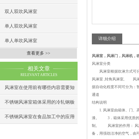
双人双吹风淋室
单人双吹风淋室
详细介绍
单人单吹风淋室
查看更多 >>
风淋室
，
风淋门，风淋机，
风淋室分类
相关文章
风淋室根据吹淋方式可分为
RELEVANT ARTICLES
风淋室 ,转角风淋室, 
据自动化程度不同可分为：
风淋室在使用前有哪些内容需要知
通道
道下呢
不锈钢风淋室箱体采用的冷轧钢板
结构说明
1. 风淋室由箱体、门、
制造
不锈钢风淋室在食品加工中的应用
漆。 3．箱体采用优质的
制。 风淋室的作用： 风
备，用强劲洁净的空气，由