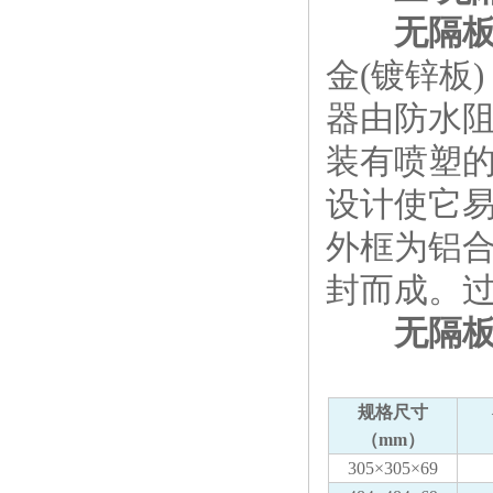
无隔
金(镀锌板
器由防水阻
装有喷塑
设计使它
外框为铝
封而成。过滤效
无隔板
规格尺寸
（mm）
305×305×69