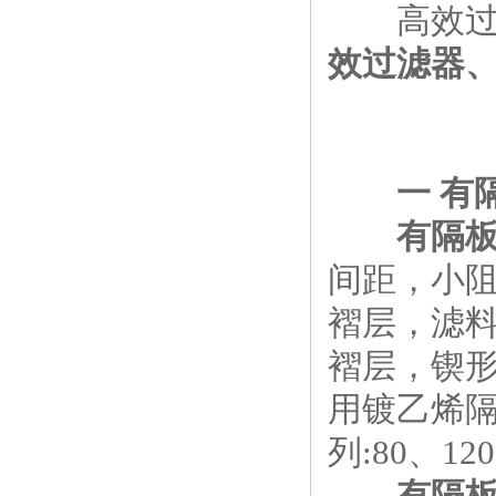
高效过滤
效过滤器
一 有
有隔
间距，小阻
褶层，滤
褶层，锲
用镀乙烯隔板
列:80、1
有隔板