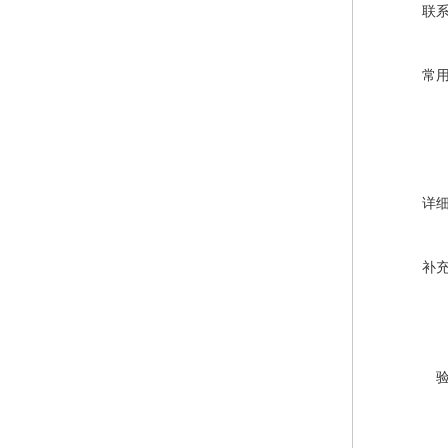
联
常
详
补