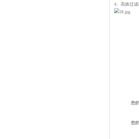
4、高效过滤
您
您