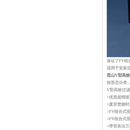
保证了FV组
适用于安装
昆山V型高
按形态分类
V型高效过
>优质超细玻
>废弃焚烧时
>FV组合式
>FV组合式
>带安装法