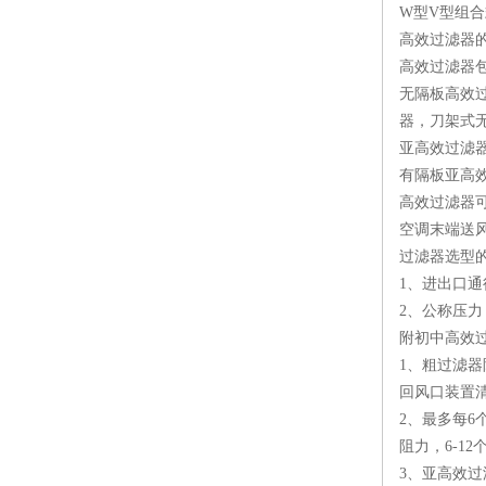
W型V型组
高效过滤器的
高效过滤器
无隔板高效
器，刀架式
亚高效过滤
有隔板亚高
高效过滤器
空调末端送
过滤器选型
1、进出口
2、公称压
附初中高效
1、粗过滤器
回风口装置清
2、最多每6
阻力，6-1
3、亚高效过