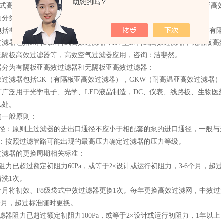
助您的吗？
合式高效过滤器分为有法兰FV组合式亚高效过滤器和无法兰FV组合式亚高
分类:
包括有隔板高效过滤器和无隔板高效过滤器。有隔板高效过滤器包括：有
过滤器包括组合式组合式高效过滤器，HV型组合式高效过滤器，无隔板高
无隔板高效过滤器等，高效空气过滤器应用，咨询：洁斐然。
器分为有隔板亚高效过滤器和无隔板亚高效过滤器：
效过滤器包括GK（有隔板亚高效过滤器），GKW（耐高温亚高效过滤器）
可广泛用于光学电子、光学、LED液晶制造，DC、仪表、线路板、生物医
风处。
的一般原则：
通径：原则上过滤器的进出口通径不应小于相配套的泵的进口通径，一般与
力：按照过滤管路可能出现的最高压力确定过滤器的压力等级。
过滤器的更换周期相关标准：
阻力已超过额定初阻力60Pa，或等于2×设计或运行初阻力，3-6个月，
洗1次。
个月将初效、F8级袋式中效过滤器更换1次。每年更换高效过滤网，中效过
2个月，超过标准随时更换。
滤器阻力已超过额定初阻力100Pa，或等于2×设计或运行初阻力，1年以