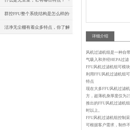
什么是无尘室，它有哪些特点？
群控FFU整个系统结构是怎么样的
呢？
洁净无尘棚有着众多特点，你了解
详细介绍
了吗？
风机过滤机组是一种自带动
气吸入和并经HEPA过滤
FFU风机
过滤机
组可模块
利用FFU风机过滤机组
特点
现在大多FFU风机过滤
方，超薄机身厚度仅为2
推出的FFU风机过滤机
时以上。
FFU风机过滤机组控制
可根据客户需求，制作