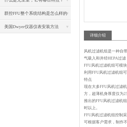
什么是无尘室，它有哪些特点？
群控FFU整个系统结构是怎么样的
呢？
美国Dwyer仪器仪表安装方法
详细介绍
风机过滤机组是一种自带动
气吸入和并经HEPA过滤
FFU风机
过滤机
组可模块
利用FFU风机过滤机组
特点
现在大多FFU风机过滤
方，超薄机身厚度仅为2
推出的FFU风机过滤机
时以上。
FFU风机过滤机组控制
可根据客户需求，制作