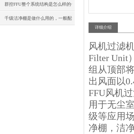
群控FFU整个系统结构是怎么样的
呢？
千级洁净棚是做什么用的，一般配
详细介绍
制有哪些？
风机过滤机
Filter
组从顶部将
出风面以0.
FFU风机
过
用于无尘
级等应用场
净棚，洁