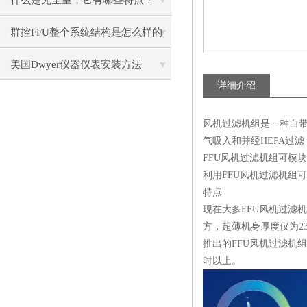
什么是无尘室，它有哪些特点？
群控FFU整个系统结构是怎么样的
呢？
美国Dwyer仪器仪表安装方法
详细介绍
风机过滤机组是一种自带动
气吸入和并经HEPA过滤
FFU风机
过滤机
组可模块
利用FFU风机过滤机组
特点
现在大多FFU风机过滤
方，超薄机身厚度仅为2
推出的FFU风机过滤机
时以上。