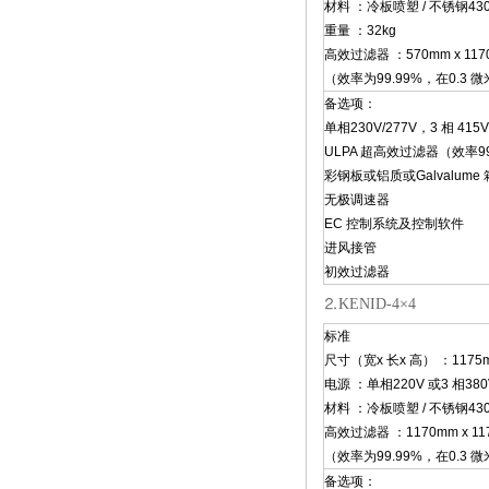
材料 ：冷板喷塑 / 不锈钢430
重量 ：32kg
高效过滤器 ：570mm x 1170
（效率为99.99%，在0.3 
备选项：
单相230V/277V，3 相 415V
ULPA 超高效过滤器（效率99.
彩钢板或铝质或Galvalume
无极调速器
EC 控制系统及控制软件
进风接管
初效过滤器
⒉KENID-4×4
标准
尺寸（宽x 长x 高） ：1175mm
电源 ：单相220V 或3 相380
材料 ：冷板喷塑 / 不锈钢430
高效过滤器 ：1170mm x 117
（效率为99.99%，在0.3 
备选项：