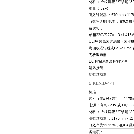
材料 ：冷板喷塑 / 不锈钢430
重量 ：32kg
高效过滤器 ：570mm x 1170
（效率为99.99%，在0.3 
备选项：
单相230V/277V，3 相 415V
ULPA 超高效过滤器（效率99.
彩钢板或铝质或Galvalume
无极调速器
EC 控制系统及控制软件
进风接管
初效过滤器
⒉KENID-4×4
标准
尺寸（宽x 长x 高） ：1175mm
电源 ：单相220V 或3 相380
材料 ：冷板喷塑 / 不锈钢430
高效过滤器 ：1170mm x 117
（效率为99.99%，在0.3 
备选项：