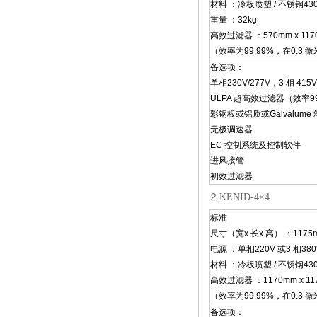
材料 ：冷板喷塑 / 不锈钢430
重量 ：32kg
高效过滤器 ：570mm x 1170
（效率为99.99%，在0.3 
备选项：
单相230V/277V，3 相 415V
ULPA 超高效过滤器（效率99.
彩钢板或铝质或Galvalume
无极调速器
EC 控制系统及控制软件
进风接管
初效过滤器
⒉KENID-4×4
标准
尺寸（宽x 长x 高） ：1175mm
电源 ：单相220V 或3 相380
材料 ：冷板喷塑 / 不锈钢430
高效过滤器 ：1170mm x 117
（效率为99.99%，在0.3 
备选项：