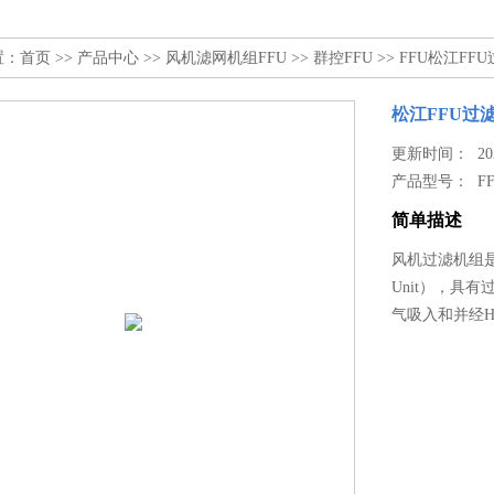
置：
首页
>>
产品中心
>>
风机滤网机组FFU
>>
群控FFU
>> FFU松江F
松江FFU过
更新时间： 2024
产品型号：
F
简单描述
风机过滤机组是
Unit），具
气吸入和并经