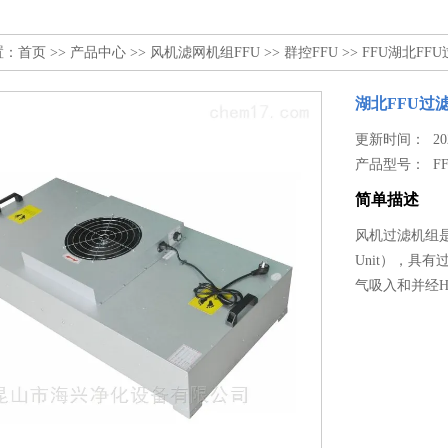
置：
首页
>>
产品中心
>>
风机滤网机组FFU
>>
群控FFU
>> FFU湖北F
湖北FFU过
更新时间： 2024
产品型号：
F
简单描述
风机过滤机组是
Unit），具
气吸入和并经