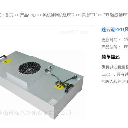
置：
首页
>>
产品中心
>>
风机滤网机组FFU
>>
群控FFU
>> FFU连云港F
连云港FFU
更新时间： 2024
产品型号：
F
简单描述
风机过滤机组是
Unit），具
气吸入和并经