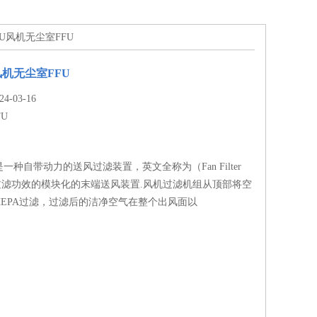
FU风机无尘室FFU
风机无尘室FFU
-03-16
FU
一种自带动力的送风过滤装置，英文全称为（Fan Filter
有过滤功效的模块化的末端送风装置.风机过滤机组从顶部将空
HEPA过滤，过滤后的洁净空气在整个出风面以