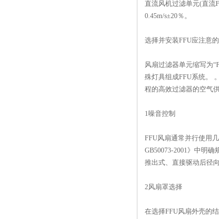
直流风机过滤单元(直流
0.45m/s±20％。
选择并安装FFU应注意
风扇过滤器单元缩写为“
殊灯具组成FFU系统。
程的高效过滤器的空气供
1噪音控制
FFU风扇通常并行使用
GB50073-2001
推出式、直接驱动后径
2风扇罩选择
在选择FFU风扇外壳的