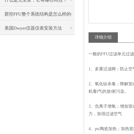
什么是无尘室，它有哪些特点？
群控FFU整个系统结构是怎么样的
呢？
美国Dwyer仪器仪表安装方法
详细介绍
一般的FFU过滤单元过
1、多重过滤网；防止
2、氧化钛杀毒；降解室
机毒l气的放l射污染。
3、负离子增氧；增加
力，加强过滤空气
4、ptc陶瓷加热；加