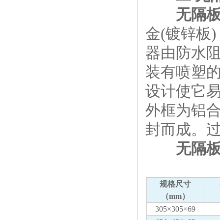
无隔
金(镀锌板
器由防水阻
装有喷塑
设计使它
外框为铝
封而成。过滤效
无隔板
规格尺寸
（mm）
305×305×69