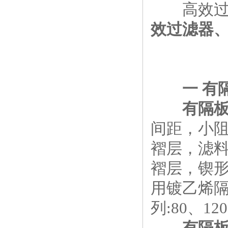
高效过滤
效过滤器
一 有
有隔
间距，小阻
褶层，滤
褶层，锲
用镀乙烯隔板
列:80、1
有隔板