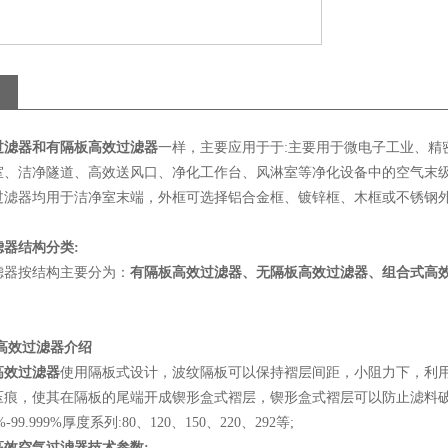
过滤器和有隔板高效过滤器
一样，主要应用于于:主要用于微电子工业、精
、洁净隧道、高效送风口、净化工作台、风淋室等净化设备中的空气末级过滤。
过滤器均用于洁净室末端，外框可选择铝合金框、镀锌框、木框或不锈钢
滤器结构分类:
器按结构主要分为：
有隔板高效过滤器、无隔板高效过滤器、组合式高
隔高效过滤器介绍
高效过滤器
使用隔板式设计，波纹隔板可以保持褶层间距，小阻力下，利用
压痕，使其在隔板的尾端开成锲形盒式褶层，锲形盒式褶层可以防止滤料破损
%-99.999%厚度系列:80、120、150、220、292等;
高效空气过滤器技术参数: