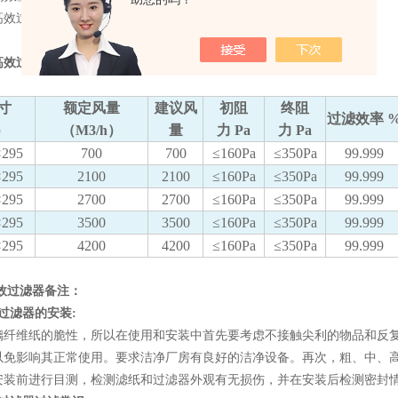
过滤网特点：过滤面积大，阻力小，寿命长。可焚烧环保。
高效过滤器技术参数:
寸
额定风量
建议风
初阻
终阻
过滤效率 
）
（M3/h）
量
力 Pa
力 Pa
×295
700
700
≤160Pa
≤350Pa
99.999
×295
2100
2100
≤160Pa
≤350Pa
99.999
×295
2700
2700
≤160Pa
≤350Pa
99.999
×295
3500
3500
≤160Pa
≤350Pa
99.999
×295
4200
4200
≤160Pa
≤350Pa
99.999
过滤器备注：
高效过滤器的安装:
维纸的脆性，所以在使用和安装中首先要考虑不接触尖利的物品和反复
以免影响其正常使用。要求洁净厂房有良好的洁净设备。再次，粗、中、
安装前进行目测，检测滤纸和过滤器外观有无损伤，并在安装后检测密封