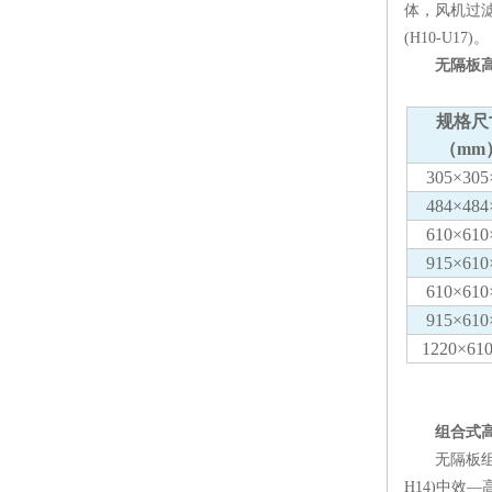
体，风机过滤
(H10-U17)。
无隔板
规格尺
（mm
305×305
484×484
610×610
915×610
610×610
915×610
1220×61
组合式
无隔板组合
H14)中效—