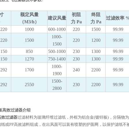
寸
额定风量
初阻
终阻
建议风量
过滤效率 
）
（M3/h）
力 Pa
力 Pa
*220
1000
600-1000
220
1500
99.99
1000-
*220
1500
220
1200
99.99
1500
*150
850
500-1000
230
1300
99.99
*150
1270
750-1400
230
1300
99.99
1000-
*292
1700
240
2200
99.99
1900
1500-
*292
2550
230
2200
99.99
2800
隔板高效过滤器介绍
高效过滤器
过滤材料为玻璃纤维过滤纸，外框为铝合金(镀锌板)，分隔物
滤纸或PP高效滤料组成，在出风面可以装有喷塑的护面网，以保护滤纸不