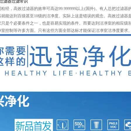
高效过滤器过滤常识
，高效过滤器的效率可高达99.999999以上(国外)。有人总把过滤
器就能达到百级甚至10级的洁净度。实际上这是错误的观念。高效过滤器
求只是个必要条件之一，也是容易实现的条件。而要达到洁净室的相应级
净室控制等许多方面。只有这些方面全部达标才能保证洁净室洁净度要求