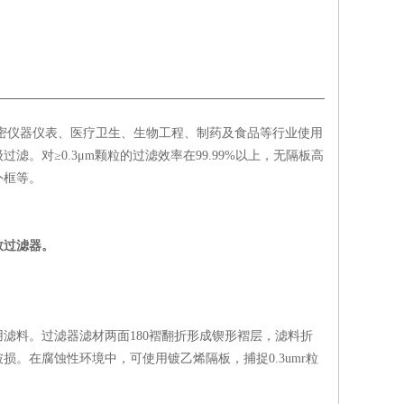
密仪器仪表、医疗卫生、生物工程、制药及食品等行业使用
对≥0.3μm颗粒的过滤效率在99.99%以上，无隔板高
外框等。
效过滤器。
滤料。过滤器滤材两面180褶翻折形成锲形褶层，滤料折
。在腐蚀性环境中，可使用镀乙烯隔板，捕捉0.3umr粒