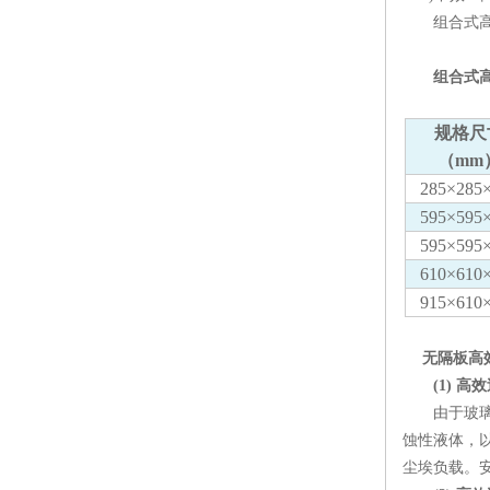
组合式高效
组合式
规格尺
（mm
285×285
595×595
595×595
610×610
915×610
无隔板高效
(1) 
由于玻璃纤
蚀性液体，
尘埃负载。