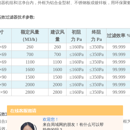
器机组和洁净台内，外框为铝合金型材、不锈钢板或镀锌板，用环保聚氨酯密封胶密
高效过滤器技术参数:
寸
额定风量
建议风
初阻
终阻
过滤效率 
）
（M3/h）
量
力 Pa
力 Pa
×69
260
260
≤160Pa
≤350Pa
99.999
×69
700
700
≤160Pa
≤350Pa
99.999
×69
1100
1100
≤160Pa
≤350Pa
99.999
×69
1600
1600
≤160Pa
≤350Pa
99.999
×90
1500
1500
≤160Pa
≤350Pa
99.999
×90
2000
2000
≤160Pa
≤350Pa
99.999
0×90
2800
2800
≤160Pa
≤350Pa
99.999
高效过滤器介绍
欢迎您！
式高效过滤器过滤材料为玻璃纤维过滤纸，超细聚丙烯过滤纸，外框为塑料
来自局域网的朋友！有什么可以帮
高效。
助您的吗？