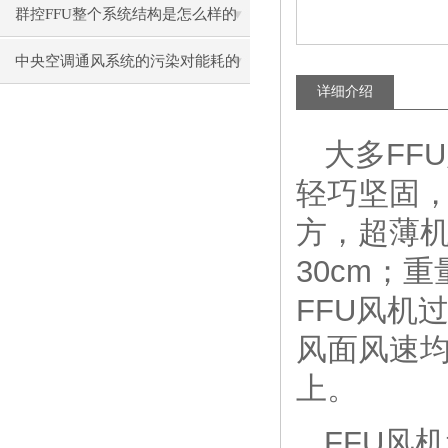
群控FFU整个系统结构是怎么样的
呢？
中央空调通风系统的污染对能耗的
详细介绍
影响
大多FF
轻巧坚固，
方，超薄机
30cm；
FFU风机
风面风速
上。
FFU风