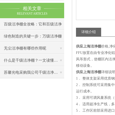
相关文章
RELEVANT ARTICLES
百级洁净棚全攻略：它和百级洁净
详细介绍
室到底有什么区别？
绿色制造的关键一步：万级洁净棚
供应上海洁净棚
价格,净
助力环保型半导体产业发展
无尘洁净棚有哪些作用呢
FFU放置在由专业净化
风等形式，使棚区内洁净
什么是千级洁净棚？一文读懂其结构特点与局部净化优势
移动设备。
供应上海洁净棚
详细说明
苏馨光电采购我公司千级洁净棚普通工作台一批（7月07日）已顺利交货
1． 整体支架采用优质
2． 控制系统可采用集
运行成本。
3． 采用可调风量系统
4． 适用超净生产线，
5． 工作区前部采用进