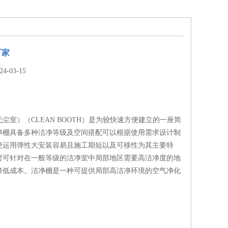
厂家
-03-15
尘室）（CLEAN BOOTH）是为较快速方便建立的一座简
净棚具备多种洁净等级及空间搭配可以根据使用需求设计制
便运用弹性大安装容易且施工期短以及可移性为其主要特
时可针对在一般等级的洁净室中局部地区需要高洁净度的地
降低成本。洁净棚是一种可提供局部高洁净环境的空气净化