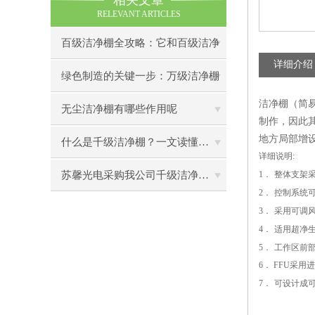
相关文章
RELEVANT ARTICLES
百级洁净棚全攻略：它和百级洁净
详细介绍
室到底有什么区别？
绿色制造的关键一步：万级洁净棚
洁净棚（简易
助力环保型半导体产业发展
无尘洁净棚有哪些作用呢
制作，因此
地方局部增
什么是千级洁净棚？一文读懂其结构特点与局部净化优势
详细说明
:
苏馨光电采购我公司千级洁净棚普通工作台一批（7月07日）已顺利交货
1
．
整体支架
2
．
控制系统
3
．
采用可调
4
．
适用超净
5
．
工作区前
6
．
FFU
采用进
7
．
可设计成