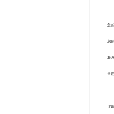
您
您
联
常
详