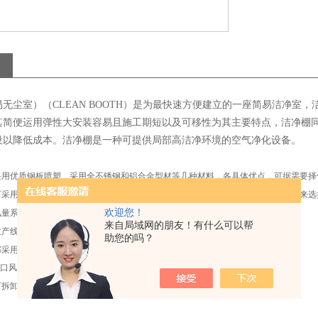
无尘室）（CLEAN BOOTH）是为最快速方便建立的一座简易洁净室
其简便运用弹性大安装容易且施工期短以及可移性为其主要特点，洁净棚
设以降低成本。洁净棚是一种可提供局部高洁净环境的空气净化设备。
采用优质钢板喷塑、采用全不锈钢和铝合金型材等几种材料，各具体优点，可据需要择
可采用集中控制或者单台控制的形式。集中控制方便操作和管理；单独控制可需要来选
欢迎您！
风量系统（分档位调速和无级调速两种），保证工作区风速处于理想状态。
来自局域网的朋友！有什么可以帮
生产线，多人使用方便。
助您的吗？
部采用进口防静电围帘，透明性好，不易积尘
口风机或优质风机，性能稳定，噪音低
可拆卸式，方便搬运、拆卸及重新安装利用。