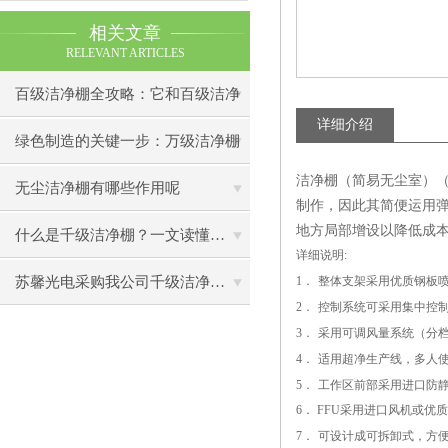
相关文章
RELEVANT ARTICLES
百级洁净棚全攻略：它和百级洁净
详细介绍
室到底有什么区别？
绿色制造的关键一步：万级洁净棚
洁净棚（简易无尘室）（
助力环保型半导体产业发展
无尘洁净棚有哪些作用呢
制作，因此其简便运用
地方局部增设以降低成
什么是千级洁净棚？一文读懂其结构特点与局部净化优势
详细说明
:
苏馨光电采购我公司千级洁净棚普通工作台一批（7月07日）已顺利交货
1
．
整体支架采用优质钢板
2
．
控制系统可采用集中控
3
．
采用可调风量系统（分
4
．
适用超净生产线，多人
5
．
工作区前部采用进口防
6
．
FFU
采用进口风机或优质
7
．
可设计成可拆卸式，方