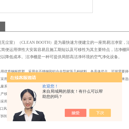
无尘室）（CLEAN BOOTH）是为最快速方便建立的一座简易洁净室
其简便运用弹性大安装容易且施工期短以及可移性为其主要特点，洁净棚
设以降低成本。洁净棚是一种可提供局部高洁净环境的空气净化设备。
采用优质钢板喷塑、采用全不锈钢和铝合金型材等几种材料，各具体优点，可据需要择
可采用集中控制或者单台控制的形式。集中控制方便操作和管理；单独控制可需要来选
欢迎您！
风量系统（分档位调速和无级调速两种），保证工作区风速处于理想状态。
来自局域网的朋友！有什么可以帮
生产线，多人使用方便。
助您的吗？
部采用进口防静电围帘，透明性好，不易积尘
口风机或优质风机，性能稳定，噪音低
可拆卸式，方便搬运、拆卸及重新安装利用。