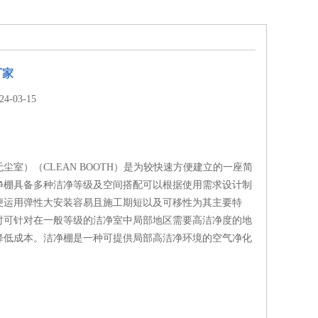
厂家
-03-15
尘室）（CLEAN BOOTH）是为较快速方便建立的一座简
净棚具备多种洁净等级及空间搭配可以根据使用需求设计制
便运用弹性大安装容易且施工期短以及可移性为其主要特
时可针对在一般等级的洁净室中局部地区需要高洁净度的地
降低成本。洁净棚是一种可提供局部高洁净环境的空气净化