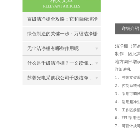
相关文章
RELEVANT ARTICLES
百级洁净棚全攻略：它和百级洁净
详细介绍
室到底有什么区别？
绿色制造的关键一步：万级洁净棚
洁净棚（简易
助力环保型半导体产业发展
无尘洁净棚有哪些作用呢
制作，因此
地方局部增
什么是千级洁净棚？一文读懂其结构特点与局部净化优势
详细说明
:
苏馨光电采购我公司千级洁净棚普通工作台一批（7月07日）已顺利交货
1
．
整体支架
2
．
控制系统
3
．
采用可调
4
．
适用超净
5
．
工作区前
6
．
FFU
采用进
7
．
可设计成