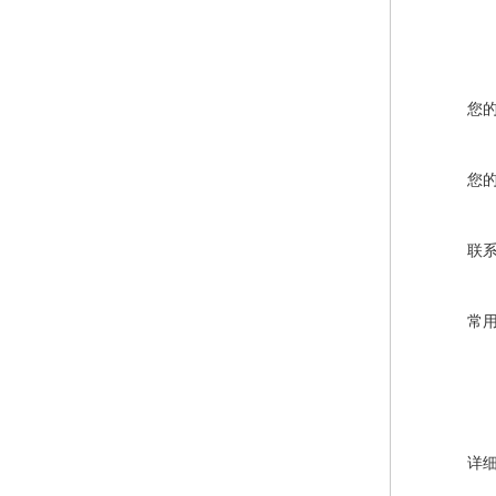
您
您
联
常
详