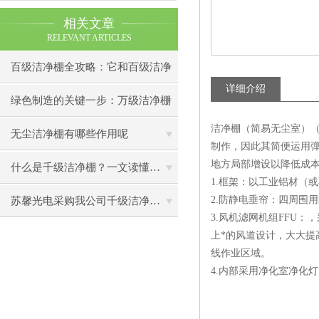
相关文章
RELEVANT ARTICLES
百级洁净棚全攻略：它和百级洁净
详细介绍
室到底有什么区别？
绿色制造的关键一步：万级洁净棚
洁净棚（简易无尘室）（
助力环保型半导体产业发展
无尘洁净棚有哪些作用呢
制作，因此其简便运用
地方局部增设以降低成
什么是千级洁净棚？一文读懂其结构特点与局部净化优势
1.框架：以工业铝材（
2.防静电垂帘：四周围
苏馨光电采购我公司千级洁净棚普通工作台一批（7月07日）已顺利交货
3.风机滤网机组FFU
上*的风道设计，大大提
线作业区域。
4.内部采用净化室净化