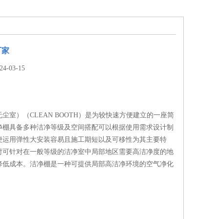
厂家
-03-15
尘室）（CLEAN BOOTH）是为较快速方便建立的一座简
净棚具备多种洁净等级及空间搭配可以根据使用需求设计制
便运用弹性大安装容易且施工期短以及可移性为其主要特
时可针对在一般等级的洁净室中局部地区需要高洁净度的地
降低成本。洁净棚是一种可提供局部高洁净环境的空气净化