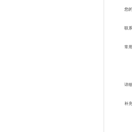
您
联
常
详
补