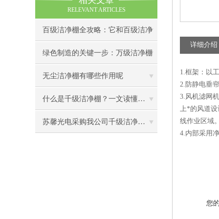
相关文章
RELEVANT ARTICLES
百级洁净棚全攻略：它和百级洁净
详细介绍
室到底有什么区别？
绿色制造的关键一步：万级洁净棚
1.框架：
助力环保型半导体产业发展
无尘洁净棚有哪些作用呢
2.防静电
3.风机滤网
什么是千级洁净棚？一文读懂其结构特点与局部净化优势
上*的风道设
线作业区域
苏馨光电采购我公司千级洁净棚普通工作台一批（7月07日）已顺利交货
4.内部采用
您