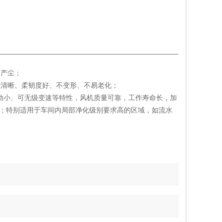
不产尘；
格清晰、柔韧度好、不变形、不易老化；
、震动小、可无级变速等特性，风机质量可靠，工作寿命长，加
K级；特别适用于车间内局部净化级别要求高的区域，如流水