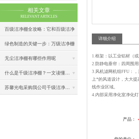
相关文章
RELEVANT ARTICLES
百级洁净棚全攻略：它和百级洁净
详细介绍
室到底有什么区别？
绿色制造的关键一步：万级洁净棚
1.框架：以工业铝材（
助力环保型半导体产业发展
无尘洁净棚有哪些作用呢
2.防静电垂帘：四周围
3.风机滤网机组FFU
什么是千级洁净棚？一文读懂其结构特点与局部净化优势
上*的风道设计，大大提
线作业区域。
苏馨光电采购我公司千级洁净棚普通工作台一批（7月07日）已顺利交货
4.内部采用净化室净化
产品：