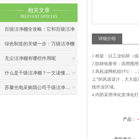
相关文章
RELEVANT ARTICLES
百级洁净棚全攻略：它和百级洁净
详细介绍
室到底有什么区别？
绿色制造的关键一步：万级洁净棚
1.框架：以工业铝材（
助力环保型半导体产业发展
无尘洁净棚有哪些作用呢
2.防静电垂帘：四周围
3.风机滤网机组FFU
什么是千级洁净棚？一文读懂其结构特点与局部净化优势
上*的风道设计，大大提
线作业区域。
苏馨光电采购我公司千级洁净棚普通工作台一批（7月07日）已顺利交货
4.内部采用净化室净化
产品：