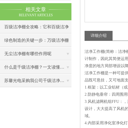
相关文章
RELEVANT ARTICLES
百级洁净棚全攻略：它和百级洁净
详细介绍
室到底有什么区别？
绿色制造的关键一步：万级洁净棚
洁净工作棚(简称：洁净
助力环保型半导体产业发展
无尘洁净棚有哪些作用呢
计制作，因此其简便运
净度的地方局部增设以
什么是千级洁净棚？一文读懂其结构特点与局部净化优势
洁净工作棚是一种可提
品既可悬挂，又可地面
苏馨光电采购我公司千级洁净棚普通工作台一批（7月07日）已顺利交货
1.框架：以工业铝材（
2.防静电垂帘：四周围
3.风机滤网机组FFU
设计，大大提高了风机的
域。
4.内部采用净化室净化