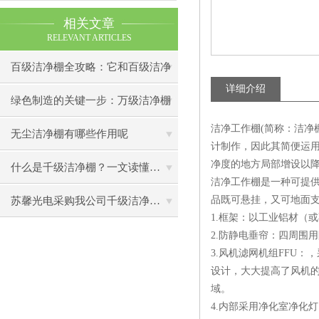
相关文章
RELEVANT ARTICLES
百级洁净棚全攻略：它和百级洁净
详细介绍
室到底有什么区别？
绿色制造的关键一步：万级洁净棚
洁净工作棚(简称：洁净
助力环保型半导体产业发展
无尘洁净棚有哪些作用呢
计制作，因此其简便运
净度的地方局部增设以
什么是千级洁净棚？一文读懂其结构特点与局部净化优势
洁净工作棚是一种可提
品既可悬挂，又可地面
苏馨光电采购我公司千级洁净棚普通工作台一批（7月07日）已顺利交货
1.框架：以工业铝材（
2.防静电垂帘：四周围
3.风机滤网机组FFU
设计，大大提高了风机的
域。
4.内部采用净化室净化