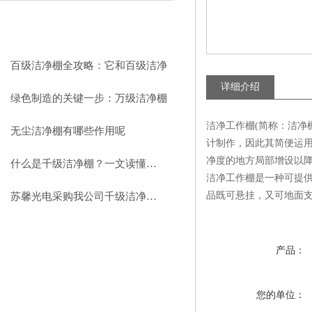
相关文章
RELEVANT ARTICLES
百级洁净棚全攻略：它和百级洁净
详细介绍
室到底有什么区别？
绿色制造的关键一步：万级洁净棚
洁净工作棚(简称：洁净
助力环保型半导体产业发展
无尘洁净棚有哪些作用呢
计制作，因此其简便运
净度的地方局部增设以
什么是千级洁净棚？一文读懂其结构特点与局部净化优势
洁净工作棚是一种可提
品既可悬挂，又可地面
苏馨光电采购我公司千级洁净棚普通工作台一批（7月07日）已顺利交货
产品：
您的单位：