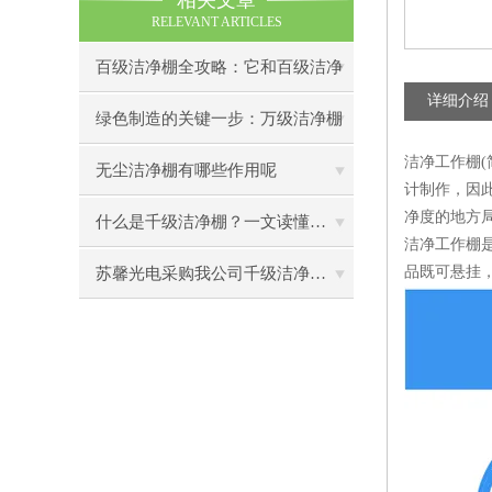
相关文章
RELEVANT ARTICLES
百级洁净棚全攻略：它和百级洁净
详细介绍
室到底有什么区别？
绿色制造的关键一步：万级洁净棚
洁净工作棚(
助力环保型半导体产业发展
无尘洁净棚有哪些作用呢
计制作，因
净度的地方
什么是千级洁净棚？一文读懂其结构特点与局部净化优势
洁净工作棚
品既可悬挂
苏馨光电采购我公司千级洁净棚普通工作台一批（7月07日）已顺利交货