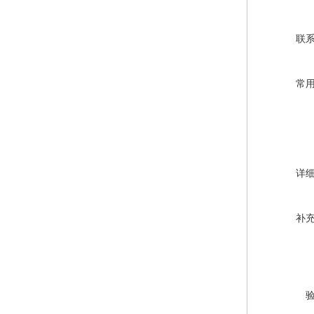
联
常
详
补