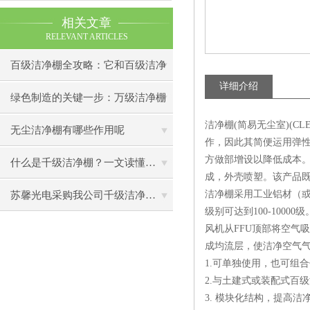
相关文章
RELEVANT ARTICLES
百级洁净棚全攻略：它和百级洁净
详细介绍
室到底有什么区别？
绿色制造的关键一步：万级洁净棚
洁净棚(简易无尘室)(C
助力环保型半导体产业发展
无尘洁净棚有哪些作用呢
作，因此其简便运用弹
方做部增设以降低成本
什么是千级洁净棚？一文读懂其结构特点与局部净化优势
成，外壳喷塑。该产品
洁净棚采用工业铝材（或
苏馨光电采购我公司千级洁净棚普通工作台一批（7月07日）已顺利交货
级别可达到100-100
风机从FFU顶部将空气
成均流层，使洁净空气
1.可单独使用，也可组
2.与土建式或装配式百
3. 模块化结构，提高