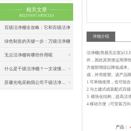
相关文章
RELEVANT ARTICLES
百级洁净棚全攻略：它和百级洁净
详细介绍
室到底有什么区别？
绿色制造的关键一步：万级洁净棚
洁净棚(简易无尘室)(C
助力环保型半导体产业发展
无尘洁净棚有哪些作用呢
作，因此其简便运用弹
方做部增设以降低成本
什么是千级洁净棚？一文读懂其结构特点与局部净化优势
成，外壳喷塑。该产品
1.可单独使用，也可组
苏馨光电采购我公司千级洁净棚普通工作台一批（7月07日）已顺利交货
2.与土建式或装配式百
3. 模块化结构，提高
4.移动方便（可安装万
产品：