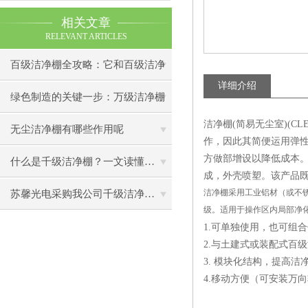
相关文章
RELEVANT ARTICLES
百级洁净棚全攻略：它和百级洁净
详细介绍
室到底有什么区别？
绿色制造的关键一步：万级洁净棚
洁净棚(简易无尘室)(C
助力环保型半导体产业发展
无尘洁净棚有哪些作用呢
作，因此其简便运用弹
方做部增设以降低成本
什么是千级洁净棚？一文读懂其结构特点与局部净化优势
成，外壳喷塑。该产品
洁净棚采用工业铝材（或不锈
苏馨光电采购我公司千级洁净棚普通工作台一批（7月07日）已顺利交货
级。适用于操作区内局部净
1.可单独使用，也可组
2.与土建式或装配式百
3. 模块化结构，提高
4.移动方便（可安装万