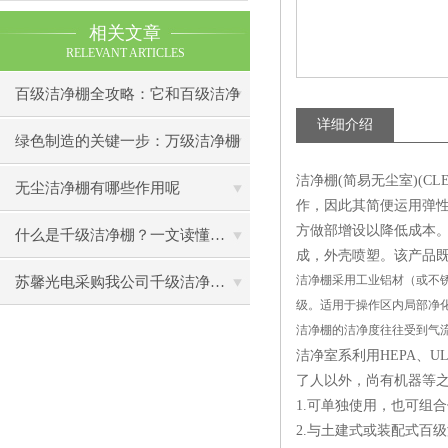
相关文章
RELEVANT ARTICLES
百级洁净棚全攻略：它和百级洁净
详细介绍
室到底有什么区别？
绿色制造的关键一步：万级洁净棚
洁净棚(简易无尘室)(C
助力环保型半导体产业发展
无尘洁净棚有哪些作用呢
作，因此其简便运用弹
方做部增设以降低成本
什么是千级洁净棚？一文读懂其结构特点与局部净化优势
成，外壳喷塑。该产品
洁净棚采用工业铝材（或不锈
苏馨光电采购我公司千级洁净棚普通工作台一批（7月07日）已顺利交货
级。适用于操作区内局部净
洁净棚的洁净度往往受到气
洁净室系利用HEPA、U
了人以外，尚有机器等
1.可单独使用，也可组
2.与土建式或装配式百