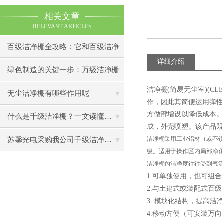
相关文章
RELEVANT ARTICLES
百级洁净棚全攻略：它和百级洁净
详细介绍
室到底有什么区别？
绿色制造的关键一步：万级洁净棚
洁净棚(简易无尘室)(C
助力环保型半导体产业发展
无尘洁净棚有哪些作用呢
作，因此其简便运用弹
方做部增设以降低成本
什么是千级洁净棚？一文读懂其结构特点与局部净化优势
成，外壳喷塑。该产品
洁净棚采用工业铝材（或不锈
苏馨光电采购我公司千级洁净棚普通工作台一批（7月07日）已顺利交货
级。适用于操作区内局部净
洁净棚的洁净度往往受到气
1.可单独使用，也可组
2.与土建式或装配式百
3. 模块化结构，提高
4.移动方便（可安装万