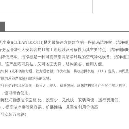
无尘室)(CLEAN BOOTH)是为最快速方便建立的一座简易洁净室，
简便运用弹性大安装容易且施工期短以及可移性为其主要特点，洁净棚同
以降低成本。洁净棚是一种可提供部高洁净环境的空气净化设备。洁净棚
塑。该产品既可悬挂，又可地面支撑，结构紧凑，使用方便。
铝材（或不锈钢方通、铁方通喷塑）作为框架，风机滤网机组（FFU）送风，四周悬挂防
作区内局部净化级别要求高的区域。
度往往受到气流的影响，换言之，即人、机器隔间、建筑结构等所产生的尘埃之移动、
用，也可组合使用。
或装配式百级洁净室相 比，投资少，见效快，安装简便，运行费用低。
结构，提高洁净度等级容易，扩展性强，且重复利用价值高
（可安装万向轮）