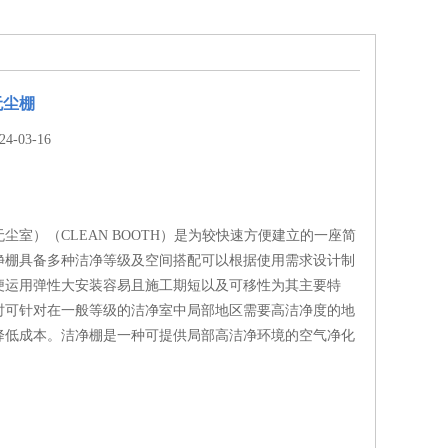
无尘棚
-03-16
尘室）（CLEAN BOOTH）是为较快速方便建立的一座简
净棚具备多种洁净等级及空间搭配可以根据使用需求设计制
便运用弹性大安装容易且施工期短以及可移性为其主要特
时可针对在一般等级的洁净室中局部地区需要高洁净度的地
降低成本。洁净棚是一种可提供局部高洁净环境的空气净化