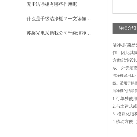
助力环保型半导体产业发展
无尘洁净棚有哪些作用呢
什么是千级洁净棚？一文读懂其结构特点与局部净化优势
详细介绍
苏馨光电采购我公司千级洁净棚普通工作台一批（7月07日）已顺利交货
洁净棚(简易
作，因此其
方做部增设
成，外壳喷
洁净棚采用工业
级。适用于操
洁净棚的洁净
1.可单独使
2.与土建式
3. 模块化
4.移动方便