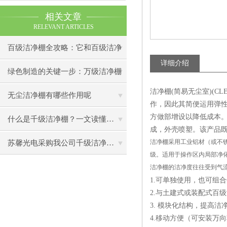
相关文章
RELEVANT ARTICLES
百级洁净棚全攻略：它和百级洁净
详细介绍
室到底有什么区别？
绿色制造的关键一步：万级洁净棚
洁净棚(简易无尘室)(C
助力环保型半导体产业发展
无尘洁净棚有哪些作用呢
作，因此其简便运用弹
方做部增设以降低成本
什么是千级洁净棚？一文读懂其结构特点与局部净化优势
成，外壳喷塑。该产品
洁净棚采用工业铝材（或不锈
苏馨光电采购我公司千级洁净棚普通工作台一批（7月07日）已顺利交货
级。适用于操作区内局部净
洁净棚的洁净度往往受到气
1.可单独使用，也可组
2.与土建式或装配式百
3. 模块化结构，提高
4.移动方便（可安装万