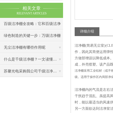
相关文章
RELEVANT ARTICLES
百级洁净棚全攻略：它和百级洁净
详细介绍
室到底有什么区别？
绿色制造的关键一步：万级洁净棚
洁净棚(简易无尘室)(C
助力环保型半导体产业发展
无尘洁净棚有哪些作用呢
作，因此其简便运用弹
方做部增设以降低成本
什么是千级洁净棚？一文读懂其结构特点与局部净化优势
成，外壳喷塑。该产品
洁净棚采用工业铝材（或不锈
苏馨光电采购我公司千级洁净棚普通工作台一批（7月07日）已顺利交货
级。适用于操作区内局部净
洁净棚内的气流是左右洁
干扰趋于混乱、虽提高
时，能以最适当的风速
另一方面欲达到洁净室