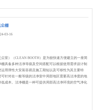
无尘棚
-03-16
尘室）（CLEAN BOOTH）是为较快速方便建立的一座简
净棚具备多种洁净等级及空间搭配可以根据使用需求设计制
便运用弹性大安装容易且施工期短以及可移性为其主要特
时可针对在一般等级的洁净室中局部地区需要高洁净度的地
降低成本。洁净棚是一种可提供局部高洁净环境的空气净化