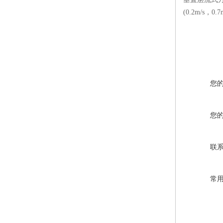
(0.2m/s
您
您
联
常