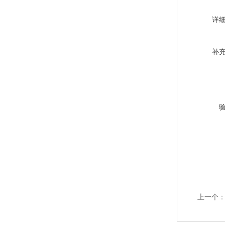
详
补
上一个