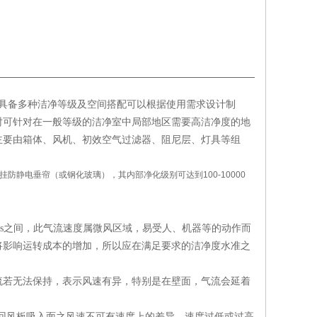
洁净棚具备多种洁净等级及空间搭配可以根据使用需求设计制
时可针对在一般等级的洁净室中局部地区需要高洁净度的地
主要由箱体、风机、初效空气过滤器、阻尼层、灯具等组
静电垂帘（或钢化玻璃），其内部净化级别可达到100-10000
m/s之间，此气流速度属微风区域，易受人、机器等的动作而
将影响运转成本的增加，所以应在满足要求的洁净度水准之
流若无法保持，表示风速有异，特别是在壁面，气流会延着
地板回风板吸入面之风速不可有速度上的差异。速度过低或过高