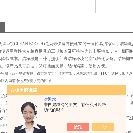
无尘室)(CLEAN BOOTH)是为最快速方便建立的一座简易洁净室，
简便运用弹性大安装容易且施工期短以及可移性为其主要特点，洁净棚同
以降低成本。洁净棚是一种可提供部高洁净环境的空气净化设备。洁净棚
塑。该产品既可悬挂，又可地面支撑，结构紧凑，使用方便。
铝材（或不锈钢方通、铁方通喷塑）作为框架，风机滤网机组（FFU）送风，四周悬挂防
作区内局部净化级别要求高的区域。
流是左右洁净室性能的重要因素，一般洁净室的气流速度是选0.25~0.5
欢迎您！
乱、虽提高风速可抑制此一扰乱之影响而保持洁净度、但因风速的提高，
来自局域网的朋友！有什么可以帮
助您的吗？
适当的风速供应，以达到适当的风速供应以达到经济性效果。
达到洁净室洁净度之稳定效果，均一气流之保持亦为一重要因素，均一气
流作用，此时要实现高洁净度事实上很困难。
向要保持均一气流必须：(a)吹出面的风速不可有速度上的差异；(b)