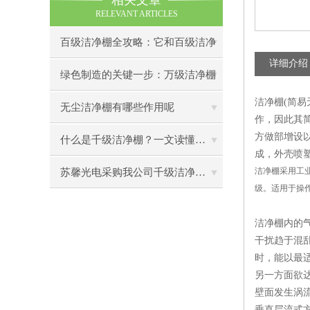
相关文章
RELEVANT ARTICLES
百级洁净棚全攻略：它和百级洁净
详细介绍
室到底有什么区别？
绿色制造的关键一步：万级洁净棚
洁净棚(简易
助力环保型半导体产业发展
无尘洁净棚有哪些作用呢
作，因此其
方做部增设
什么是千级洁净棚？一文读懂其结构特点与局部净化优势
成，外壳喷
洁净棚采用工业
苏馨光电采购我公司千级洁净棚普通工作台一批（7月07日）已顺利交货
级。适用于操
洁净棚内的气
干扰趋于混
时，能以最
另一方面欲
壁面发生涡
垂直层流式方