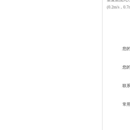
(0.2m/s
您
您
联
常