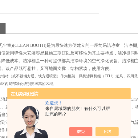
无尘室)(CLEAN BOOTH)是为最快速方便建立的一座简易洁净室，
简便运用弹性大安装容易且施工期短以及可移性为其主要特点，洁净棚同
以降低成本。洁净棚是一种可提供部高洁净环境的空气净化设备。洁净棚
塑。该产品既可悬挂，又可地面支撑，结构紧凑，使用方便。
铝材（或不锈钢方通、铁方通喷塑）作为框架，风机滤网机组（FFU）送风，四周悬挂防
作区内局部净化级别要求高的区域。
流是左右洁净室性能的重要因素，一般洁净室的气流速度是选0.25~0.5
欢迎您！
乱、虽提高风速可抑制此一扰乱之影响而保持洁净度、但因风速的提高，
来自局域网的朋友！有什么可以帮
助您的吗？
适当的风速供应，以达到适当的风速供应以达到经济性效果。
达到洁净室洁净度之稳定效果，均一气流之保持亦为一重要因素，均一气
流作用，此时要实现高洁净度事实上很困难。
向要保持均一气流必须：(a)吹出面的风速不可有速度上的差异；(b)