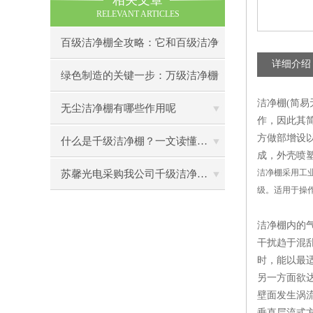
相关文章
RELEVANT ARTICLES
百级洁净棚全攻略：它和百级洁净
详细介绍
室到底有什么区别？
绿色制造的关键一步：万级洁净棚
洁净棚(简易
助力环保型半导体产业发展
无尘洁净棚有哪些作用呢
作，因此其
方做部增设
什么是千级洁净棚？一文读懂其结构特点与局部净化优势
成，外壳喷
洁净棚采用工业
苏馨光电采购我公司千级洁净棚普通工作台一批（7月07日）已顺利交货
级。适用于操
洁净棚内的气
干扰趋于混
时，能以最
另一方面欲
壁面发生涡
垂直层流式方