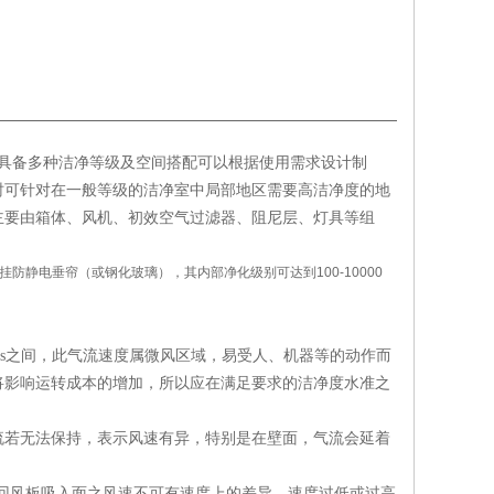
洁净棚具备多种洁净等级及空间搭配可以根据使用需求设计制
时可针对在一般等级的洁净室中局部地区需要高洁净度的地
主要由箱体、风机、初效空气过滤器、阻尼层、灯具等组
静电垂帘（或钢化玻璃），其内部净化级别可达到100-10000
m/s之间，此气流速度属微风区域，易受人、机器等的动作而
将影响运转成本的增加，所以应在满足要求的洁净度水准之
流若无法保持，表示风速有异，特别是在壁面，气流会延着
地板回风板吸入面之风速不可有速度上的差异。速度过低或过高