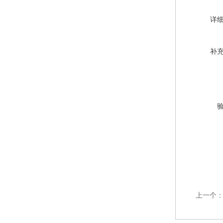
详
补
上一个