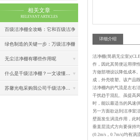
相关文章
RELEVANT ARTICLES
百级洁净棚全攻略：它和百级洁净
详细介绍
室到底有什么区别？
绿色制造的关键一步：万级洁净棚
洁净棚(简易无尘室)(C
助力环保型半导体产业发展
无尘洁净棚有哪些作用呢
作，因此其简便运用弹
方做部增设以降低成本
什么是千级洁净棚？一文读懂其结构特点与局部净化优势
成，外壳喷塑。该产品
洁净棚内的气流是左右洁
苏馨光电采购我公司千级洁净棚普通工作台一批（7月07日）已顺利交货
干扰趋于混乱、虽提高
时，能以最适当的风速
另一方面欲达到洁净室
壁面发生涡流作用，此
垂直层流式方向要保持均
(0.2m/s，0.7m/s