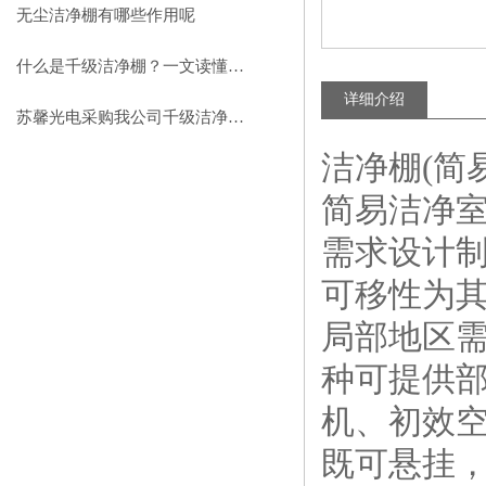
助力环保型半导体产业发展
无尘洁净棚有哪些作用呢
什么是千级洁净棚？一文读懂其结构特点与局部净化优势
详细介绍
苏馨光电采购我公司千级洁净棚普通工作台一批（7月07日）已顺利交货
洁净棚(简易
简易洁净
需求设计
可移性为
局部地区
种可提供
机、初效
既可悬挂