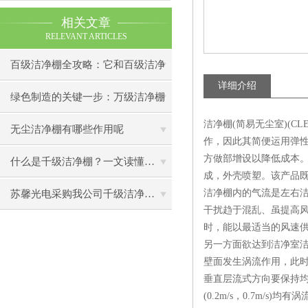
相关文章
RELEVANT ARTICLES
百级洁净棚全攻略：它和百级洁净
详细介绍
室到底有什么区别？
绿色制造的关键一步：万级洁净棚
洁净棚(简易无尘室)(C
助力环保型半导体产业发展
无尘洁净棚有哪些作用呢
作，因此其简便运用弹
方做部增设以降低成本
什么是千级洁净棚？一文读懂其结构特点与局部净化优势
成，外壳喷塑。该产品
洁净棚内的气流是左右洁
苏馨光电采购我公司千级洁净棚普通工作台一批（7月07日）已顺利交货
干扰趋于混乱、虽提高
时，能以最适当的风速
另一方面欲达到洁净室
壁面发生涡流作用，此
垂直层流式方向要保持均
(0.2m/s，0.7m/s